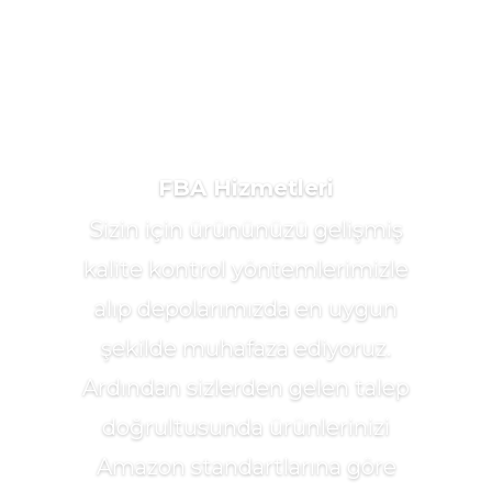
FBA Hizmetleri
Sizin için ürününüzü gelişmiş
kalite kontrol yöntemlerimizle
alıp depolarımızda en uygun
şekilde muhafaza ediyoruz.
Ardından sizlerden gelen talep
doğrultusunda ürünlerinizi
Amazon standartlarına göre