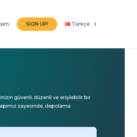
işim
SIGN UP!
Türkçe
zin güvenli, düzenli ve erişilebilir bir
ltyapımız sayesinde, depolama