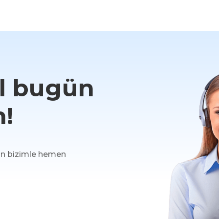
il bugün
m!
için bizimle hemen