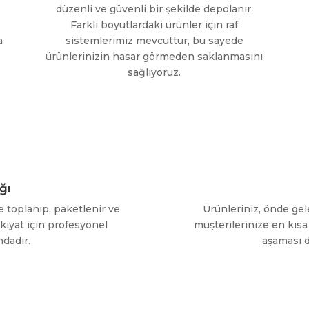
düzenli ve güvenli bir şekilde depolanır.
Farklı boyutlardaki ürünler için raf
a
sistemlerimiz mevcuttur, bu sayede
ürünlerinizin hasar görmeden saklanmasını
sağlıyoruz.
ğı
le toplanıp, paketlenir ve
Ürünleriniz, önde gelen
vkiyat için profesyonel
müşterilerinize en kısa 
ndadır.
aşaması di